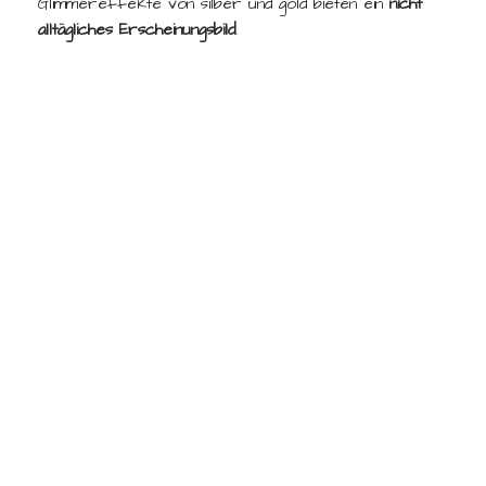
Glimmereffekte von silber und gold bieten ein
nicht
alltägliches Erscheinungsbild
.