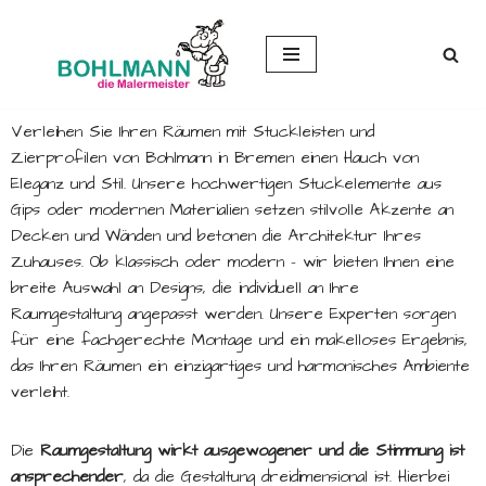
Zum
Inhalt
springen
Verleihen Sie Ihren Räumen mit Stuckleisten und
Zierprofilen von Bohlmann in Bremen einen Hauch von
Eleganz und Stil. Unsere hochwertigen Stuckelemente aus
Gips oder modernen Materialien setzen stilvolle Akzente an
Decken und Wänden und betonen die Architektur Ihres
Zuhauses. Ob klassisch oder modern – wir bieten Ihnen eine
breite Auswahl an Designs, die individuell an Ihre
Raumgestaltung angepasst werden. Unsere Experten sorgen
für eine fachgerechte Montage und ein makelloses Ergebnis,
das Ihren Räumen ein einzigartiges und harmonisches Ambiente
verleiht.
Die
Raumgestaltung wirkt ausgewogener
und
die Stimmung ist
ansprechender
, da die Gestaltung dreidimensional ist. Hierbei